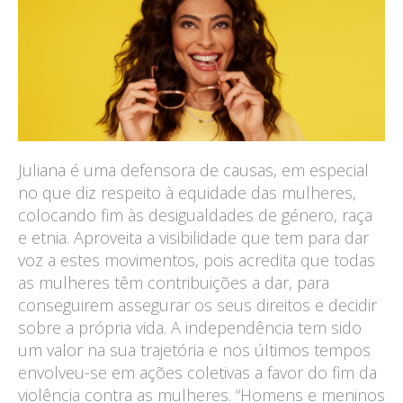
Juliana é uma defensora de causas, em especial
no que diz respeito à equidade das mulheres,
colocando fim às desigualdades de género, raça
e etnia. Aproveita a visibilidade que tem para dar
voz a estes movimentos, pois acredita que todas
as mulheres têm contribuições a dar, para
conseguirem assegurar os seus direitos e decidir
sobre a própria vida. A independência tem sido
um valor na sua trajetória e nos últimos tempos
envolveu-se em ações coletivas a favor do fim da
violência contra as mulheres. “Homens e meninos