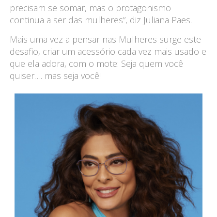
precisam se somar, mas o protagonismo
continua a ser das mulheres”, diz Juliana Paes.
Mais uma vez a pensar nas Mulheres surge este
desafio, criar um acessório cada vez mais usado e
que ela adora, com o mote: Seja quem você
quiser…. mas seja você!