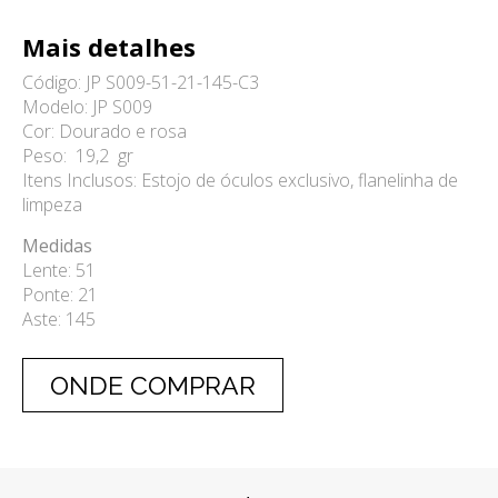
Mais detalhes
Código: JP S009-51-21-145-C3
Modelo: JP S009
Cor: Dourado e rosa
Peso: 19,2 gr
Itens Inclusos: Estojo de óculos exclusivo, flanelinha de
limpeza
Medidas
Lente: 51
Ponte: 21
Aste: 145
ONDE COMPRAR