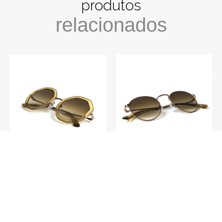
produtos
relacionados
S014 – Rio De Janeiro
S010 – Veneza C2
C2