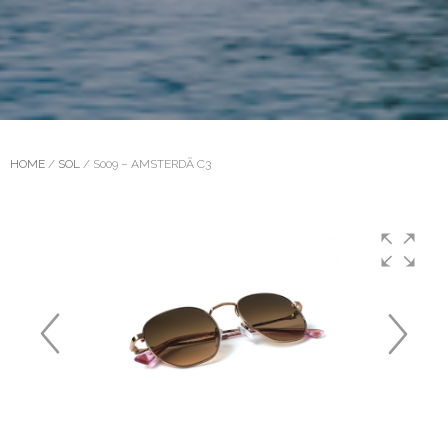
HOME
/
SOL
/ S009 – AMSTERDÃ C3