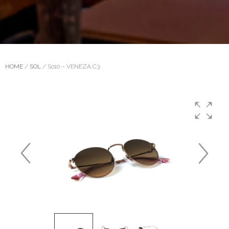
HOME
/
SOL
/ S010 – VENEZA C3