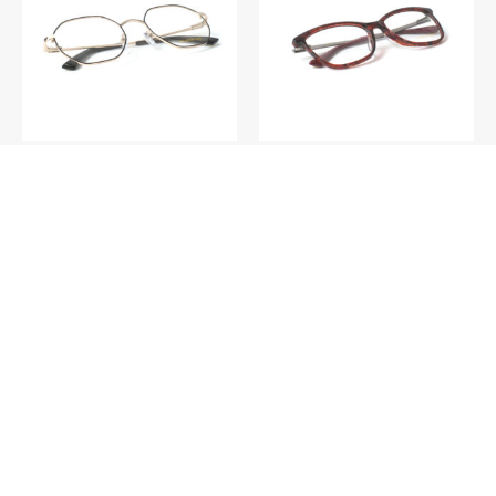
V027 – Curaçao C3
V016 – Funchal C2