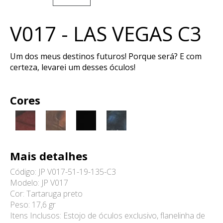
V017 - LAS VEGAS C3
Um dos meus destinos futuros! Porque será? E com
certeza, levarei um desses óculos!
Cores
Mais detalhes
Código: JP V017-51-19-135-C3
Modelo: JP V017
Cor: Tartaruga preto
Peso: 17,6 gr
Itens Inclusos: Estojo de óculos exclusivo, flanelinha de