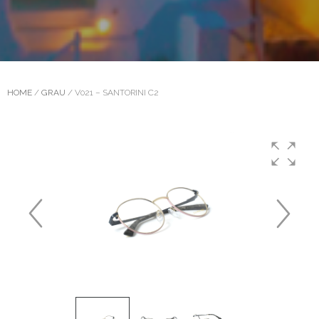
HOME
/
GRAU
/ V021 – SANTORINI C2