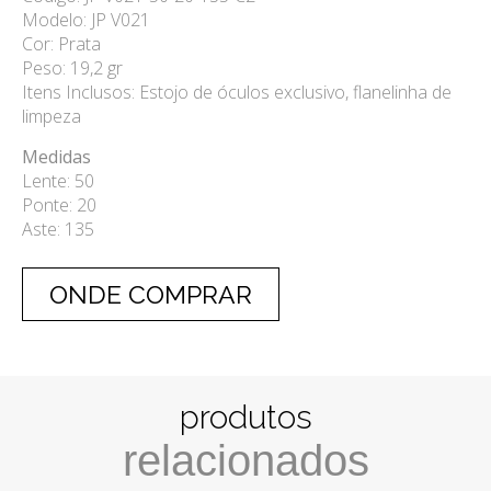
Modelo: JP V021
Cor: Prata
Peso: 19,2 gr
Itens Inclusos: Estojo de óculos exclusivo, flanelinha de
limpeza
Medidas
Lente: 50
Ponte: 20
Aste: 135
ONDE COMPRAR
produtos
relacionados