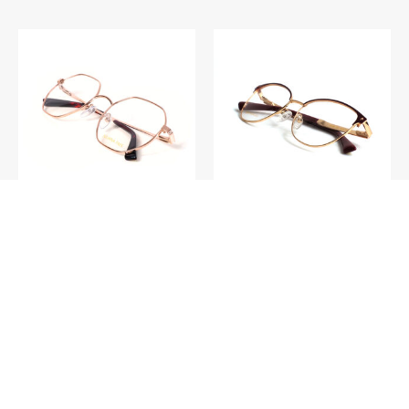
V027 – Curaçao C2
V022 – Maldivas C2