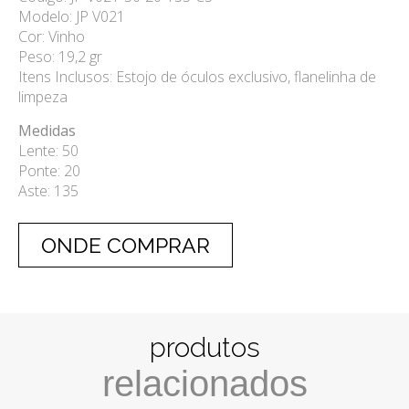
Modelo: JP V021
Cor: Vinho
Peso: 19,2 gr
Itens Inclusos: Estojo de óculos exclusivo, flanelinha de
limpeza
Medidas
Lente: 50
Ponte: 20
Aste: 135
ONDE COMPRAR
produtos
relacionados