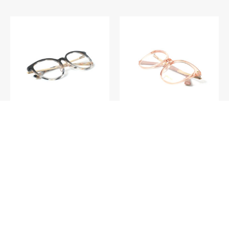
V016 – Funchal C3
V023 – Hamilton C3