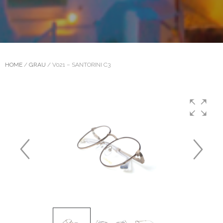
HOME
/
GRAU
/ V021 – SANTORINI C3