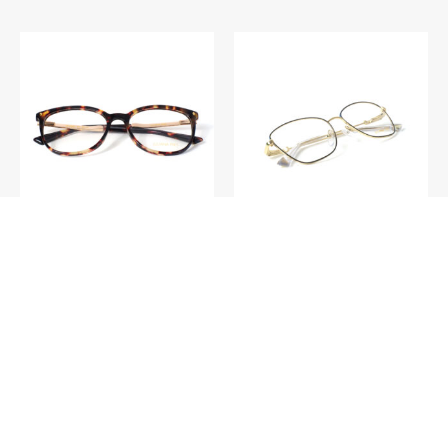
V024 – Havana C3
V018 – Barcelona C1