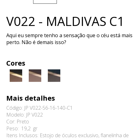
V022 - MALDIVAS C1
Aqui eu sempre tenho a sensação que o céu está mais
perto. Não é demais isso?
Cores
Mais detalhes
Código: JP V022-56-16-140-C1
Modelo: JP V022
Cor: Preto
Peso: 19,2 gr
Itens Inclusos: Estojo de óculos exclusivo, flanelinha de