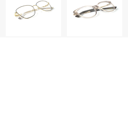
V018 – Barcelona C1
V023 – Hamilton C4