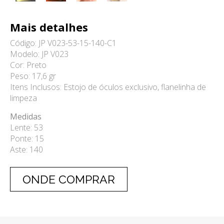
Mais detalhes
Código: JP V023-53-15-140-C1
Modelo: JP V023
Cor: Preto
Peso: 17,6 gr
Itens Inclusos: Estojo de óculos exclusivo, flanelinha de
limpeza
Medidas
Lente: 53
Ponte: 15
Aste: 140
ONDE COMPRAR