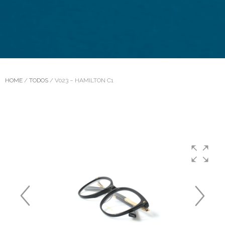
HOME
/
TODOS
/ V023 – HAMILTON C1