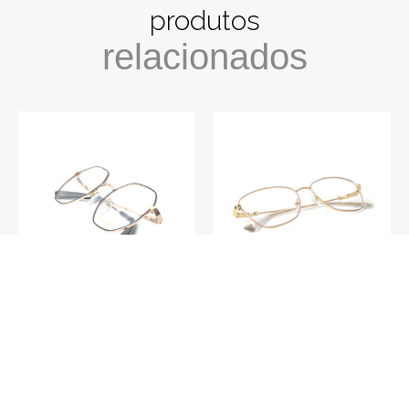
produtos
relacionados
V027 – Curaçao C4
V018 – Barcelona C4