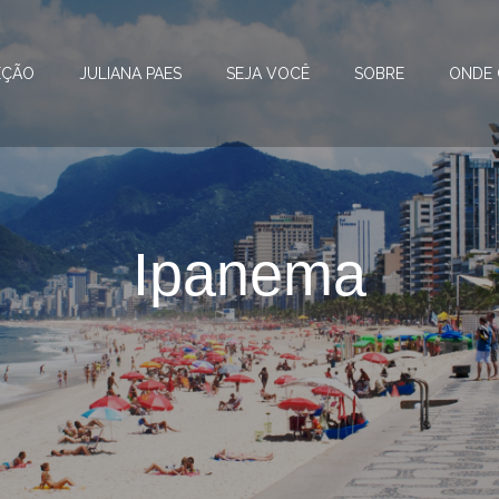
EÇÃO
JULIANA PAES
SEJA VOCÊ
SOBRE
ONDE
Ipanema