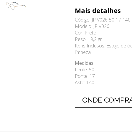
Mais detalhes
Código: JP V026-50-17-140
Modelo: JP V026
Cor: Preto
Peso: 19,2 gr
Itens Inclusos: Estojo de óc
limpeza
Medidas
Lente: 50
Ponte: 17
Aste: 140
ONDE COMPR