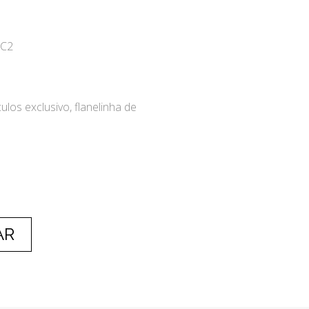
-C2
ulos exclusivo, flanelinha de
AR