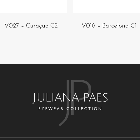
V027 – Curaçao C2
V018 – Barcelona C1