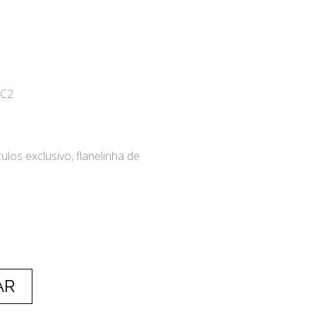
-C2
ulos exclusivo, flanelinha de
AR