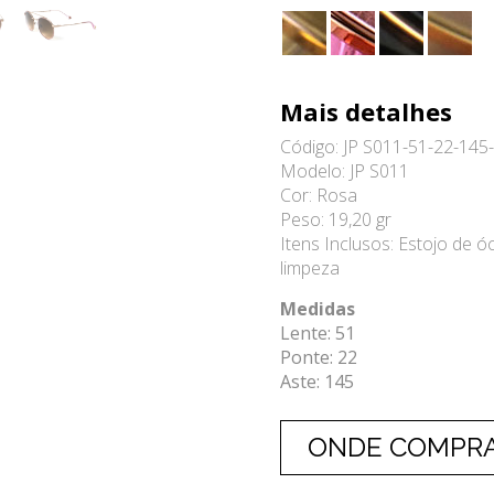
Mais detalhes
Código: JP S011-51-22-145
Modelo: JP S011
Cor: Rosa
Peso: 19,20 gr
Itens Inclusos: Estojo de óc
limpeza
Medidas
Lente: 51
Ponte: 22
Aste: 145
ONDE COMPR