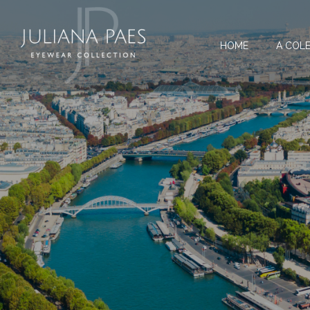
HOME
A COL