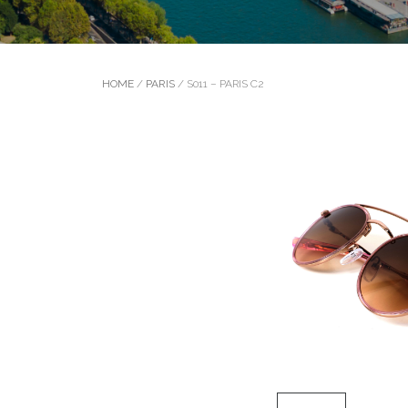
HOME
/
PARIS
/ S011 – PARIS C2