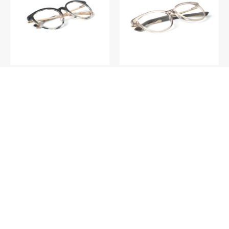
V016 – Funchal C3
V023 – Hamilton C4