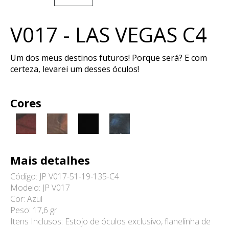
V017 - LAS VEGAS C4
Um dos meus destinos futuros! Porque será? E com
certeza, levarei um desses óculos!
Cores
Mais detalhes
Código: JP V017-51-19-135-C4
Modelo: JP V017
Cor: Azul
Peso: 17,6 gr
Itens Inclusos: Estojo de óculos exclusivo, flanelinha de