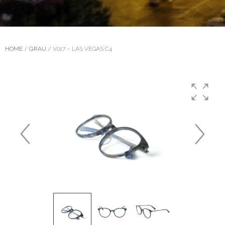
HOME
/
GRAU
/ V017 – LAS VEGAS C4