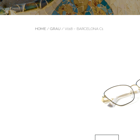
HOME
/
GRAU
/ V018 – BARCELONA C1