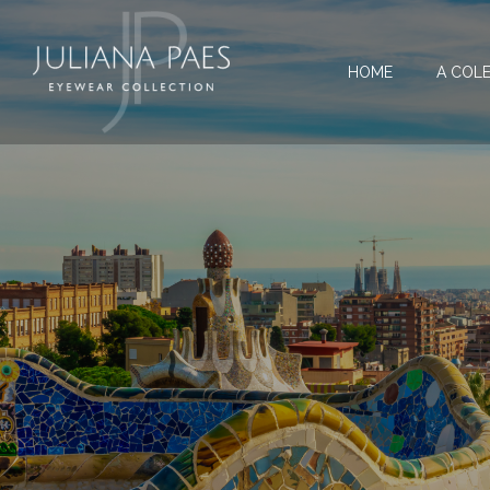
HOME
A COL