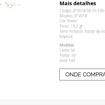
Mais detalhes
Código: JP V018-56-16-140
Modelo: JP V018
Cor: Preto
Peso: 19,2 gr
Itens Inclusos: Estojo de óc
limpeza
Medidas
Lente: 56
Ponte: 16
Aste: 140
ONDE COMPR