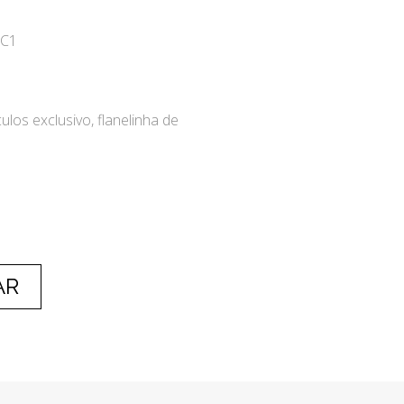
-C1
ulos exclusivo, flanelinha de
AR