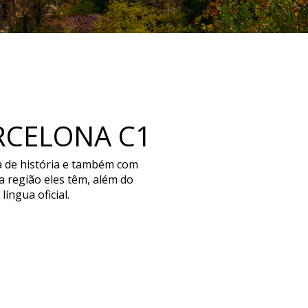
ARCELONA C1
a de história e também com
a região eles têm, além do
íngua oficial.