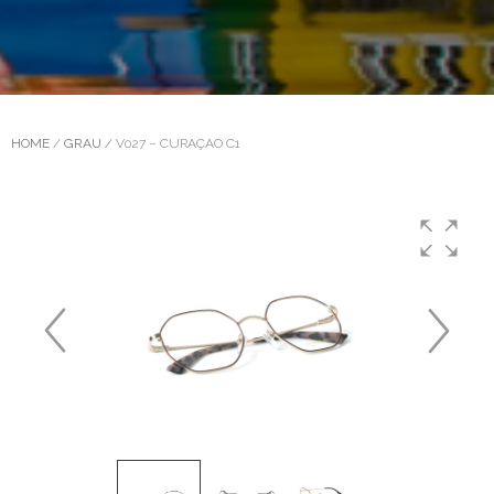
HOME
/
GRAU
/ V027 – CURAÇAO C1