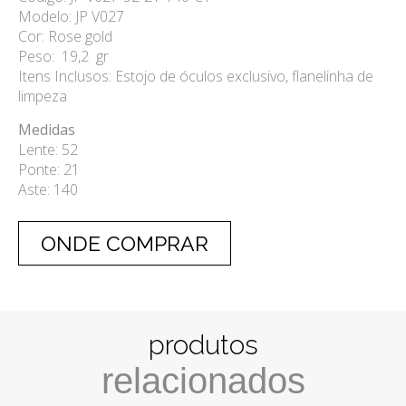
Modelo: JP V027
Cor: Rose gold
Peso: 19,2 gr
Itens Inclusos: Estojo de óculos exclusivo, flanelinha de
limpeza
Medidas
Lente: 52
Ponte: 21
Aste: 140
ONDE COMPRAR
produtos
relacionados