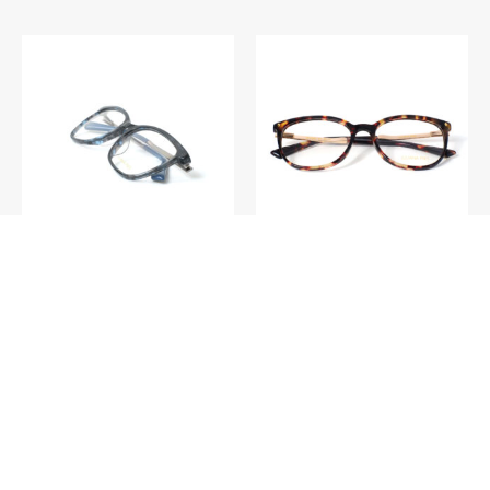
V016 – Funchal C1
V024 – Havana C3