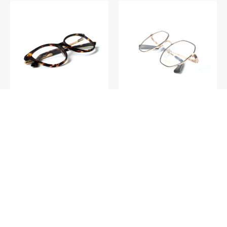
V023 – Hamilton C2
V027 – Curaçao C4