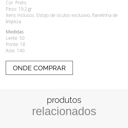
Cor: Preto
Peso: 19,2 gr
Itens Inclusos: Estojo de óculos exclusivo, flanelinha de
limpeza
Medidas
Lente: 50
Ponte: 18
Aste: 140
ONDE COMPRAR
produtos
relacionados