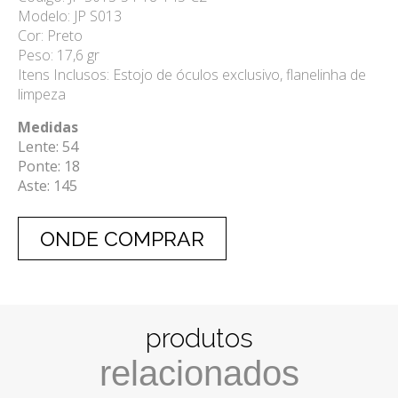
Modelo: JP S013
Cor: Preto
Peso: 17,6 gr
Itens Inclusos: Estojo de óculos exclusivo, flanelinha de
limpeza
Medidas
Lente: 54
Ponte: 18
Aste: 145
ONDE COMPRAR
produtos
relacionados