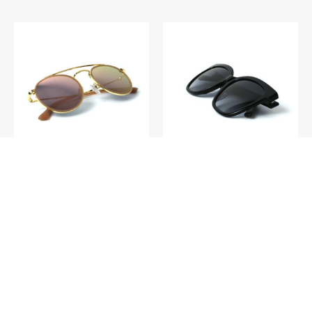
S011 – Paris C4
S012 – Pantanal C1