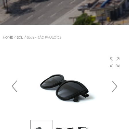
HOME
/
SOL
/ S013 – SÃO PAULO C2