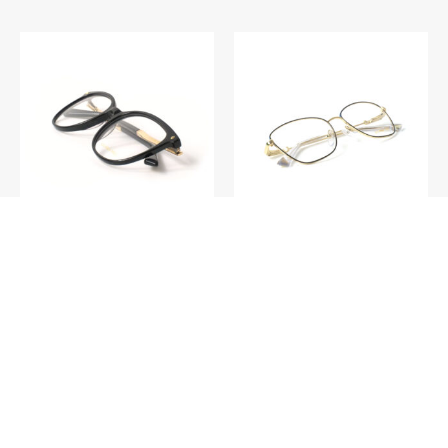
V024 – Havana C4
V018 – Barcelona C2