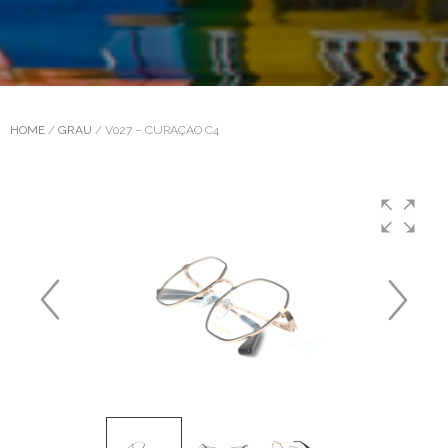
HOME
/
GRAU
/ V027 – CURAÇAO C4