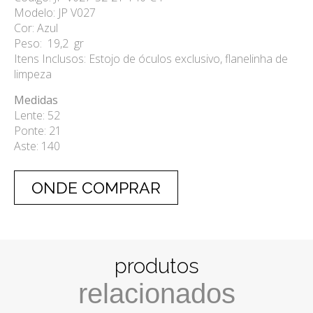
Modelo: JP V027
Cor: Azul
Peso: 19,2 gr
Itens Inclusos: Estojo de óculos exclusivo, flanelinha de
limpeza
Medidas
Lente: 52
Ponte: 21
Aste: 140
ONDE COMPRAR
produtos
relacionados